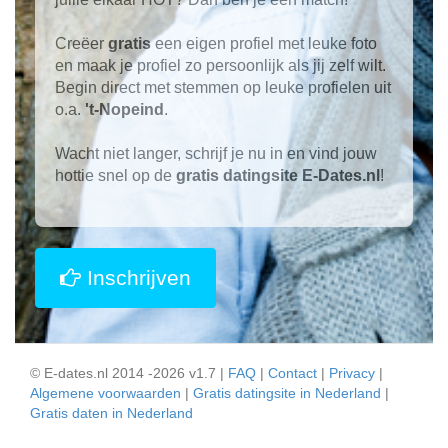
Creëer
gratis
een eigen profiel met leuke foto
en maak je profiel zo persoonlijk als jij zelf wilt.
Begin direct met stemmen op leuke profielen uit
o.a.
't-Nopeind
.
Wacht niet langer, schrijf je nu in en vind jouw
hottie snel op de
gratis datingsite E-Dates.nl
!
Inschrijven
© E-dates.nl 2014 -2026 v1.7 |
FAQ
|
Contact
|
Privacy
|
Algemene voorwaarden
|
Gratis datingsite in Nederland
|
Gratis daten in Nederland