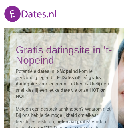
Gratis datingsite in 't-
Nopeind
Potentiële
dates
in
't-Nopeind
kom je
eenvoudig tegen bij
E-Dates.nl
! Dé
gratis
datingsite
voor iedereen! Lekker makkelijk en
snel kies jij een leuke
date
via onze
HOT or
NOT
.
Meteen een gesprek aanknopen? Waarom niet!
Bij ons heb je de mogelijkheid om elkaar
berichtjes te sturen,
helemaal gratis
! Vinden
jullie elkaar HOT? Dan ben je een match!