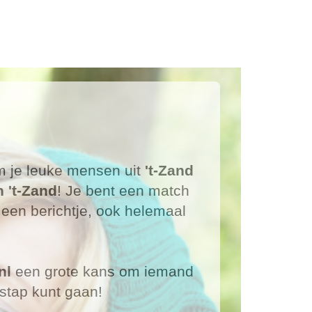
om je leuke mensen uit
't-Zand
n 't-Zand
! Je bent een match
 een berichtje, ook helemaal
nl
een grote kans om iemand
stap kunt gaan!