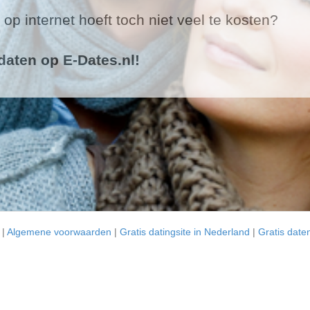
op internet hoeft toch niet veel te kosten?
daten op E-Dates.nl!
|
Algemene voorwaarden
|
Gratis datingsite in Nederland
|
Gratis date